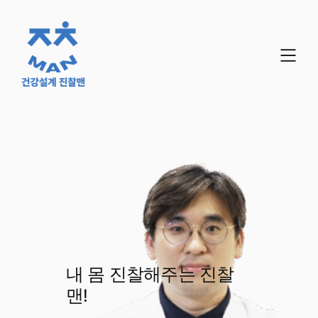
콘
텐
츠
로
바
로
가
기
내 몸 진찰해주는 진찰
맨!